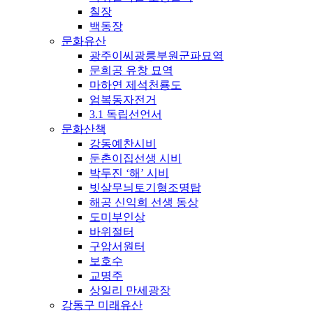
칠장
백동장
문화유산
광주이씨광릉부원군파묘역
문희공 유창 묘역
마하연 제석천룡도
엄복동자전거
3.1 독립선언서
문화산책
강동예찬시비
둔촌이집선생 시비
박두진 ‘해’ 시비
빗살무늬토기형조명탑
해공 신익희 선생 동상
도미부인상
바위절터
구암서원터
보호수
교명주
상일리 만세광장
강동구 미래유산