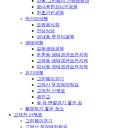
강동 그린웨이 가족캠핑장
광나루한강시민공원
천호근린공원
먹거리여행
모범음식점
안심식당
성내동 쭈꾸미골목
생태여행
길동생태공원
둔촌동 생태경관보전지역
고덕동 생태경관보전지역
암사동 생태경관보전지역
걷기여행
그린웨이걷기
고덕산 무장애자락길
고덕천 산책로
광진교
숲 속 맨발걷기 좋은 길
촬영하기 좋은 장소
고덕천 산책로
그린웨이걷기
고덕산 무장애자락길