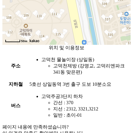
50m
위치 및 이용정보
고덕천 물놀이장 (상일동)
주소
고덕천제방 (강명교, 고덕리엔파크
341동 맞은편)
지하철
5호선 상일동역 3번 출구 도보 10분소요
고덕주공3단지 하차
간선 : 370
버스
지선 : 2312, 3321,3212
일반 : 초이-01
페이지 내용에 만족하셨습니까?