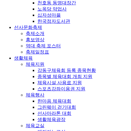
천호동 동명대장간
노옥당 약업사
십자성마을
한국점자도서관
선사문화축제
축제소개
홍보영상
역대 축제 포스터
축제일정표
생활체육
체육지원
강동구체육회 등록 종목현황
종목별 체육대회 개최 지원
체육시설 사용료 지원
스포츠강좌이용권 지원
체육행사
한마음 체육대회
그린웨이 걷기대회
선사마라톤 대회
생활체육광장
체육교실