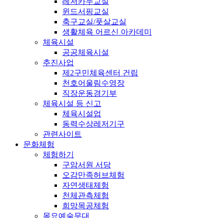
레저카누교실
윈드서핑교실
축구교실/풋살교실
생활체육 어르신 아카데미
체육시설
공공체육시설
추진사업
제2구민체육센터 건립
천호어울림수영장
직장운동경기부
체육시설 등 신고
체육시설업
동력수상레저기구
관련사이트
문화체험
체험하기
구암서원 서당
오감만족허브체험
자연생태체험
천체관측체험
희망목공체험
목요예술무대