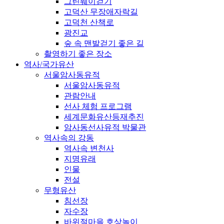
그린웨이걷기
고덕산 무장애자락길
고덕천 산책로
광진교
숲 속 맨발걷기 좋은 길
촬영하기 좋은 장소
역사/국가유산
서울암사동유적
서울암사동유적
관람안내
선사 체험 프로그램
세계문화유산등재추진
암사동선사유적 박물관
역사속의 강동
역사속 변천사
지명유래
인물
전설
무형유산
침선장
자수장
바위절마을 호상놀이