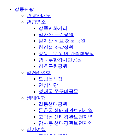
강동관광
관광안내도
관광명소
강풀만화거리
일자산 근린공원
일자산 허브 천문 공원
한진섭 조각정원
강동 그린웨이 가족캠핑장
광나루한강시민공원
천호근린공원
먹거리여행
모범음식점
안심식당
성내동 쭈꾸미골목
생태여행
길동생태공원
둔촌동 생태경관보전지역
고덕동 생태경관보전지역
암사동 생태경관보전지역
걷기여행