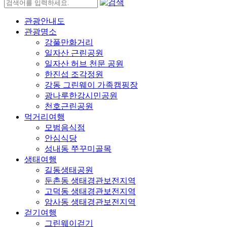
관광안내도
관광명소
강풀만화거리
일자산 근린공원
일자산 허브 천문 공원
한진섭 조각정원
강동 그린웨이 가족캠핑장
광나루한강시민공원
천호근린공원
먹거리여행
모범음식점
안심식당
성내동 쭈꾸미골목
생태여행
길동생태공원
둔촌동 생태경관보전지역
고덕동 생태경관보전지역
암사동 생태경관보전지역
걷기여행
그린웨이걷기