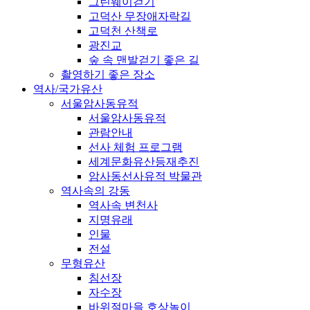
그린웨이걷기
고덕산 무장애자락길
고덕천 산책로
광진교
숲 속 맨발걷기 좋은 길
촬영하기 좋은 장소
역사/국가유산
서울암사동유적
서울암사동유적
관람안내
선사 체험 프로그램
세계문화유산등재추진
암사동선사유적 박물관
역사속의 강동
역사속 변천사
지명유래
인물
전설
무형유산
침선장
자수장
바위절마을 호상놀이