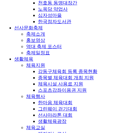
천호동 동명대장간
노옥당 약업사
십자성마을
한국점자도서관
선사문화축제
축제소개
홍보영상
역대 축제 포스터
축제일정표
생활체육
체육지원
강동구체육회 등록 종목현황
종목별 체육대회 개최 지원
체육시설 사용료 지원
스포츠강좌이용권 지원
체육행사
한마음 체육대회
그린웨이 걷기대회
선사마라톤 대회
생활체육광장
체육교실