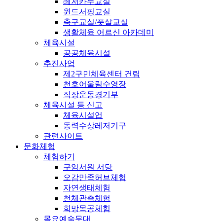
레저카누교실
윈드서핑교실
축구교실/풋살교실
생활체육 어르신 아카데미
체육시설
공공체육시설
추진사업
제2구민체육센터 건립
천호어울림수영장
직장운동경기부
체육시설 등 신고
체육시설업
동력수상레저기구
관련사이트
문화체험
체험하기
구암서원 서당
오감만족허브체험
자연생태체험
천체관측체험
희망목공체험
목요예술무대