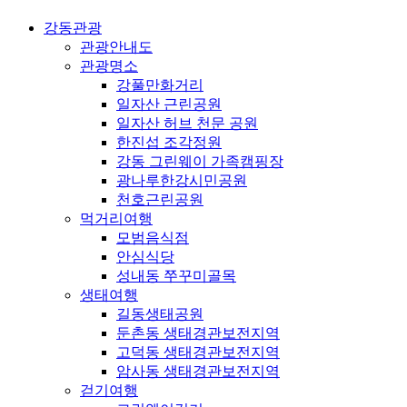
강동관광
관광안내도
관광명소
강풀만화거리
일자산 근린공원
일자산 허브 천문 공원
한진섭 조각정원
강동 그린웨이 가족캠핑장
광나루한강시민공원
천호근린공원
먹거리여행
모범음식점
안심식당
성내동 쭈꾸미골목
생태여행
길동생태공원
둔촌동 생태경관보전지역
고덕동 생태경관보전지역
암사동 생태경관보전지역
걷기여행