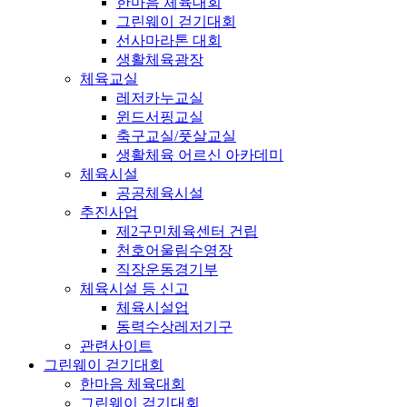
한마음 체육대회
그린웨이 걷기대회
선사마라톤 대회
생활체육광장
체육교실
레저카누교실
윈드서핑교실
축구교실/풋살교실
생활체육 어르신 아카데미
체육시설
공공체육시설
추진사업
제2구민체육센터 건립
천호어울림수영장
직장운동경기부
체육시설 등 신고
체육시설업
동력수상레저기구
관련사이트
그린웨이 걷기대회
한마음 체육대회
그린웨이 걷기대회