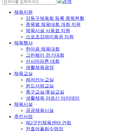
체육지원
강동구체육회 등록 종목현황
종목별 체육대회 개최 지원
체육시설 사용료 지원
스포츠강좌이용권 지원
체육행사
한마음 체육대회
그린웨이 걷기대회
선사마라톤 대회
생활체육광장
체육교실
레저카누교실
윈드서핑교실
축구교실/풋살교실
생활체육 어르신 아카데미
체육시설
공공체육시설
추진사업
제2구민체육센터 건립
천호어울림수영장