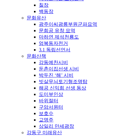
칠장
백동장
문화유산
광주이씨광릉부원군파묘역
문희공 유창 묘역
마하연 제석천룡도
엄복동자전거
3.1 독립선언서
문화산책
강동예찬시비
둔촌이집선생 시비
박두진 ‘해’ 시비
빗살무늬토기형조명탑
해공 신익희 선생 동상
도미부인상
바위절터
구암서원터
보호수
교명주
상일리 만세광장
강동구 미래유산