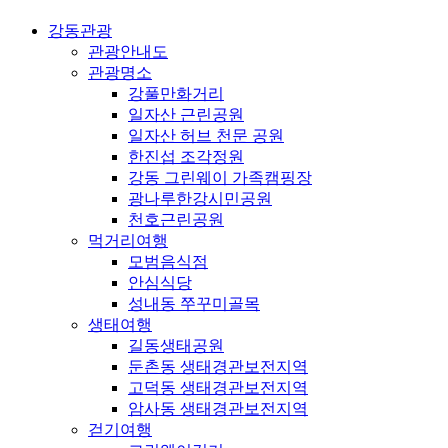
강동관광
관광안내도
관광명소
강풀만화거리
일자산 근린공원
일자산 허브 천문 공원
한진섭 조각정원
강동 그린웨이 가족캠핑장
광나루한강시민공원
천호근린공원
먹거리여행
모범음식점
안심식당
성내동 쭈꾸미골목
생태여행
길동생태공원
둔촌동 생태경관보전지역
고덕동 생태경관보전지역
암사동 생태경관보전지역
걷기여행