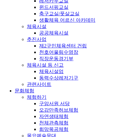
레저카누교실
윈드서핑교실
축구교실/풋살교실
생활체육 어르신 아카데미
체육시설
공공체육시설
추진사업
제2구민체육센터 건립
천호어울림수영장
직장운동경기부
체육시설 등 신고
체육시설업
동력수상레저기구
관련사이트
문화체험
체험하기
구암서원 서당
오감만족허브체험
자연생태체험
천체관측체험
희망목공체험
목요예술무대