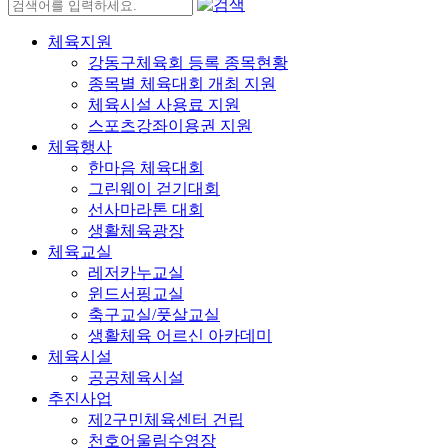
체육지원
강동구체육회 등록 종목현황
종목별 체육대회 개최 지원
체육시설 사용료 지원
스포츠강좌이용권 지원
체육행사
한마음 체육대회
그린웨이 걷기대회
선사마라톤 대회
생활체육광장
체육교실
레저카누교실
윈드서핑교실
축구교실/풋살교실
생활체육 어르신 아카데미
체육시설
공공체육시설
추진사업
제2구민체육센터 건립
천호어울림수영장