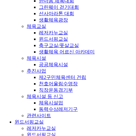
한마음 체육대회
그린웨이 걷기대회
선사마라톤 대회
생활체육광장
체육교실
레저카누교실
윈드서핑교실
축구교실/풋살교실
생활체육 어르신 아카데미
체육시설
공공체육시설
추진사업
제2구민체육센터 건립
천호어울림수영장
직장운동경기부
체육시설 등 신고
체육시설업
동력수상레저기구
관련사이트
윈드서핑교실
레저카누교실
윈드서핑교실