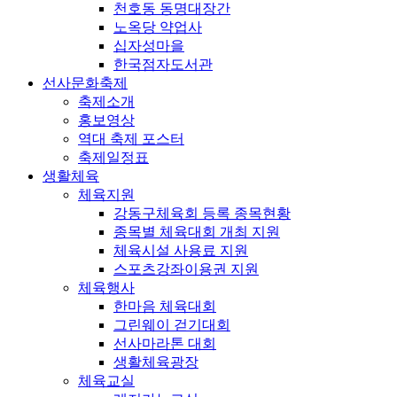
천호동 동명대장간
노옥당 약업사
십자성마을
한국점자도서관
선사문화축제
축제소개
홍보영상
역대 축제 포스터
축제일정표
생활체육
체육지원
강동구체육회 등록 종목현황
종목별 체육대회 개최 지원
체육시설 사용료 지원
스포츠강좌이용권 지원
체육행사
한마음 체육대회
그린웨이 걷기대회
선사마라톤 대회
생활체육광장
체육교실