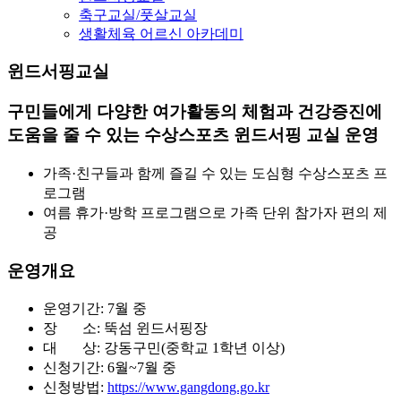
축구교실/풋살교실
생활체육 어르신 아카데미
윈드서핑교실
구민들에게 다양한 여가활동의 체험과 건강증진에
도움을 줄 수 있는 수상스포츠 윈드서핑 교실 운영
가족·친구들과 함께 즐길 수 있는 도심형 수상스포츠 프
로그램
여름 휴가·방학 프로그램으로 가족 단위 참가자 편의 제
공
운영개요
운영기간: 7월 중
장 소: 뚝섬 윈드서핑장
대 상: 강동구민(중학교 1학년 이상)
신청기간: 6월~7월 중
신청방법:
https://www.gangdong.go.kr