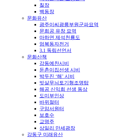
칠장
백동장
문화유산
광주이씨광릉부원군파묘역
문희공 유창 묘역
마하연 제석천룡도
엄복동자전거
3.1 독립선언서
문화산책
강동예찬시비
둔촌이집선생 시비
박두진 ‘해’ 시비
빗살무늬토기형조명탑
해공 신익희 선생 동상
도미부인상
바위절터
구암서원터
보호수
교명주
상일리 만세광장
강동구 미래유산