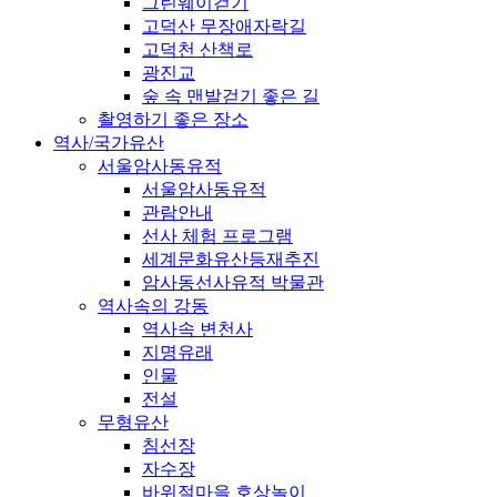
그린웨이걷기
고덕산 무장애자락길
고덕천 산책로
광진교
숲 속 맨발걷기 좋은 길
촬영하기 좋은 장소
역사/국가유산
서울암사동유적
서울암사동유적
관람안내
선사 체험 프로그램
세계문화유산등재추진
암사동선사유적 박물관
역사속의 강동
역사속 변천사
지명유래
인물
전설
무형유산
침선장
자수장
바위절마을 호상놀이