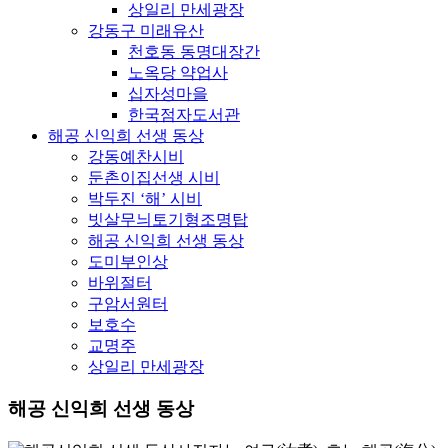
상일리 만세광장
강동구 미래유산
천호동 동명대장간
노옥당 약업사
십자성마을
한국점자도서관
해공 신익희 선생 동상
강동예찬시비
둔촌이집선생 시비
박두진 ‘해’ 시비
빗살무늬토기형조명탑
해공 신익희 선생 동상
도미부인상
바위절터
구암서원터
보호수
교명주
상일리 만세광장
해공 신익희 선생 동상