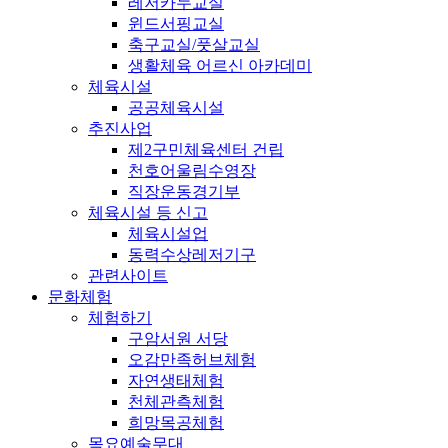
레저카누교실
윈드서핑교실
축구교실/풋살교실
생활체육 어르신 아카데미
체육시설
공공체육시설
추진사업
제2구민체육센터 건립
천호어울림수영장
직장운동경기부
체육시설 등 신고
체육시설업
동력수상레저기구
관련사이트
문화체험
체험하기
구암서원 서당
오감만족허브체험
자연생태체험
천체관측체험
희망목공체험
목요예술무대