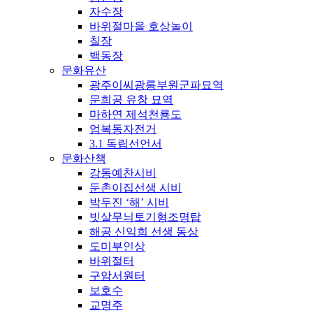
자수장
바위절마을 호상놀이
칠장
백동장
문화유산
광주이씨광릉부원군파묘역
문희공 유창 묘역
마하연 제석천룡도
엄복동자전거
3.1 독립선언서
문화산책
강동예찬시비
둔촌이집선생 시비
박두진 ‘해’ 시비
빗살무늬토기형조명탑
해공 신익희 선생 동상
도미부인상
바위절터
구암서원터
보호수
교명주