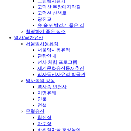
그린웨이걷기
고덕산 무장애자락길
고덕천 산책로
광진교
숲 속 맨발걷기 좋은 길
촬영하기 좋은 장소
역사/국가유산
서울암사동유적
서울암사동유적
관람안내
선사 체험 프로그램
세계문화유산등재추진
암사동선사유적 박물관
역사속의 강동
역사속 변천사
지명유래
인물
전설
무형유산
침선장
자수장
바위절마을 호상놀이