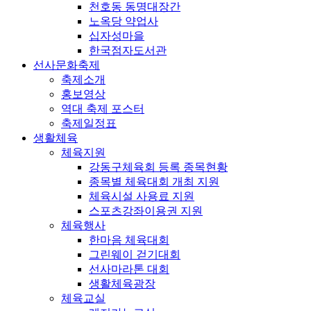
천호동 동명대장간
노옥당 약업사
십자성마을
한국점자도서관
선사문화축제
축제소개
홍보영상
역대 축제 포스터
축제일정표
생활체육
체육지원
강동구체육회 등록 종목현황
종목별 체육대회 개최 지원
체육시설 사용료 지원
스포츠강좌이용권 지원
체육행사
한마음 체육대회
그린웨이 걷기대회
선사마라톤 대회
생활체육광장
체육교실