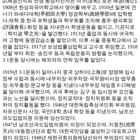
자는 여구(汝耉), 호는 해공(海公).
1908년 한성외국어학교에서 영어를 배우고, 1910년 일본에 건
너가 와세다대학[早稻田大學] 정경학부(政經學部)에 입학했
다.재학 중 한국 유학생들과 학우회를 조직해 총무·평의회장
(評議會長)·회장 등을 지내면서 학생운동을 벌이고, 기관지로
〈학지광 學之光>을 발간했다. 1913년 졸업과 동시에 귀국하
여 고향에 동명강습소를 열었으며, 이후 서울 중동학교에서 교
편을 잡았다. 1917년 보성법률상업학교 교수로 취임했고, 1918
년말 부터 최린 ·송진우 등과 독립운동의 방향을 논의했으며,
3·1운동 당시에는 해외와의 연락 임무를 맡았다.
1919년 3·1운동이 일어나자 중국 상하이[上海]로 망명해 임시
정부 수립과 동시에 내무차장·외무차장·국무원비서장·법무총
장·외무총장·문교부장 등을 지냈다.내무부장 재임중 8·15해방
을 맞이해 귀국했으며, 귀국 후에는 김구 등 임시정부 요인들
과는 노선을 달리했으며, 정치공작대· 정치위원회 등을 조직
하여 정치활동을 했다. 1946년 대한독립촉성국민회 부위원장,
자유신문사 사장, 국민대학 초대 학장 등을 지냈으며, 남조선
과도입법의원 의원에 당선되었다.
1947년 남조선과도입법의원의 의장이 되었으며, 지청천(池靑
天)의 대동청년단과 합작, 대한국민당을 결성하고 대표최고위
원이 되었다. 1948년 제헌국회의원에당선되어 부의장이 되었