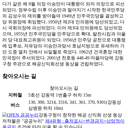
다가 같은 해 8월 의장 이승만이 대통령이 되자 의장으로 피선
되었다. 정부수립 이후 이승만과 멀어지기 시작한 한국민주당
의 김성수의 제의를 받아들여 1949년 민주국민당을 결성하고
당 위원장에 취임했다. 1950년 제2대 민의원에 당선되었고, 다
시 국회의장에 피선되었다. 이어 제3대 민의원에도 당선되었
으며, 1955년 민주국민당을 민주당으로 확대, 발전시킴과 아울
러 당 대표최고위원이 되었다. 1956년 민주당 공천으로 대통령
에 입후보, 자유당의 이승만과맞서 호남지방으로 유세하러 가
던 도중 열차 안에서 뇌일혈로 죽었다. 1962년 건국훈장 대한
민국장이 추서되었다. 2001년 천호동 448-49 마을마당에 강동
구청 주관으로 해공신익희선생 동상을 건립하였다.
찾아오시는 길
찾아오시는 길
지하철
5호선 강동역 1번출구 하차 15m
130, 300, 3214, 3316, 341, 361, 370, 9301(강동성
버스
심병원 하차 10m)
강동구청이 창작한 해공 신익희 선생 동상
저작물은 "공공누리"
제4유형 : 출처표시+변경금지+상업적이
용금지
조건에 따라 이용 할 수 있습니다.