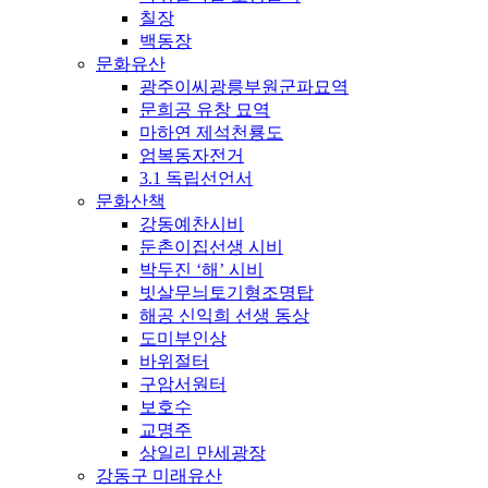
칠장
백동장
문화유산
광주이씨광릉부원군파묘역
문희공 유창 묘역
마하연 제석천룡도
엄복동자전거
3.1 독립선언서
문화산책
강동예찬시비
둔촌이집선생 시비
박두진 ‘해’ 시비
빗살무늬토기형조명탑
해공 신익희 선생 동상
도미부인상
바위절터
구암서원터
보호수
교명주
상일리 만세광장
강동구 미래유산