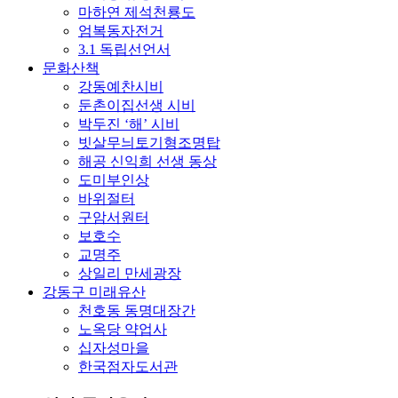
마하연 제석천룡도
엄복동자전거
3.1 독립선언서
문화산책
강동예찬시비
둔촌이집선생 시비
박두진 ‘해’ 시비
빗살무늬토기형조명탑
해공 신익희 선생 동상
도미부인상
바위절터
구암서원터
보호수
교명주
상일리 만세광장
강동구 미래유산
천호동 동명대장간
노옥당 약업사
십자성마을
한국점자도서관