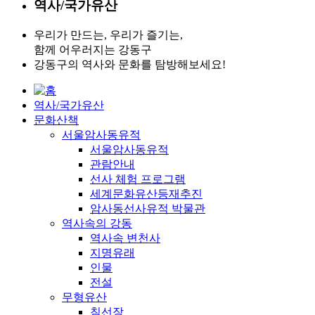
역사/국가유산
우리가 만드는, 우리가 즐기는,
함께 어우러지는 강동구
강동구의 역사와 문화를 탐방해보세요!
역사/국가유산
문화산책
서울암사동유적
서울암사동유적
관람안내
선사 체험 프로그램
세계문화유산등재추진
암사동선사유적 박물관
역사속의 강동
역사속 변천사
지명유래
인물
전설
무형유산
침선장