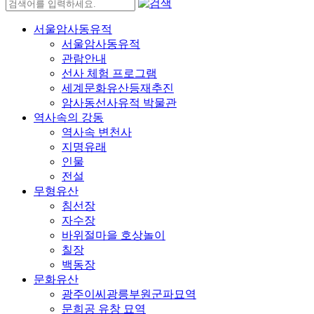
서울암사동유적
서울암사동유적
관람안내
선사 체험 프로그램
세계문화유산등재추진
암사동선사유적 박물관
역사속의 강동
역사속 변천사
지명유래
인물
전설
무형유산
침선장
자수장
바위절마을 호상놀이
칠장
백동장
문화유산
광주이씨광릉부원군파묘역
문희공 유창 묘역