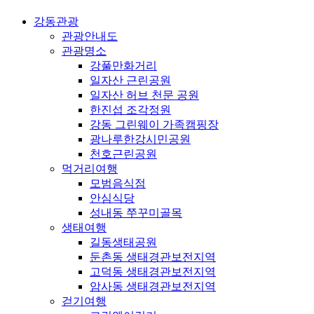
강동관광
관광안내도
관광명소
강풀만화거리
일자산 근린공원
일자산 허브 천문 공원
한진섭 조각정원
강동 그린웨이 가족캠핑장
광나루한강시민공원
천호근린공원
먹거리여행
모범음식점
안심식당
성내동 쭈꾸미골목
생태여행
길동생태공원
둔촌동 생태경관보전지역
고덕동 생태경관보전지역
암사동 생태경관보전지역
걷기여행